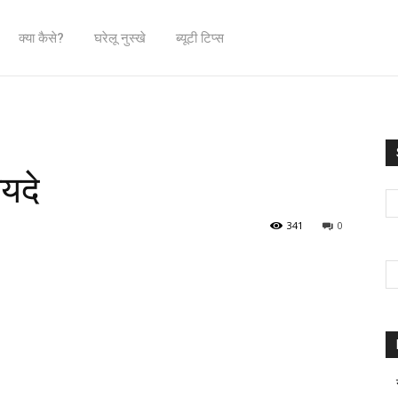
क्या कैसे?
घरेलू नुस्खे
ब्यूटी टिप्स
यदे
341
0