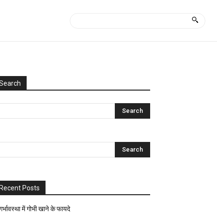
Search
Categories
Uncategorized
आयुर्वेद
क्या
कैसे?
घरेलू
नुस्खे
Recent Posts
ज्योतिष-
पंचांग
गर्भावस्था में गोभी खाने के फायदे