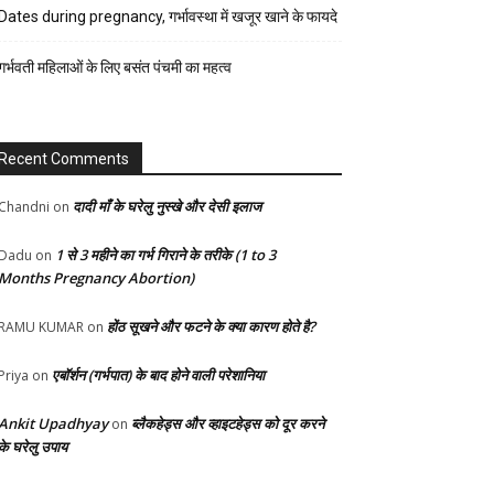
रेसिपी
Dates during pregnancy, गर्भावस्था में खजूर खाने के फायदे
स्वास्थ्य
गर्भवती महिलाओं के लिए बसंत पंचमी का महत्व
होम-
गार्डन
Recent Comments
दादी माँ के घरेलु नुस्खे और देसी इलाज
Chandni
on
1 से 3 महीने का गर्भ गिराने के तरीके (1 to 3
Dadu
on
Months Pregnancy Abortion)
होंठ सूखने और फटने के क्या कारण होते है?
RAMU KUMAR
on
एबॉर्शन (गर्भपात) के बाद होने वाली परेशानिया
Priya
on
Ankit Upadhyay
ब्लैकहेड्स और व्हाइटहेड्स को दूर करने
on
के घरेलु उपाय