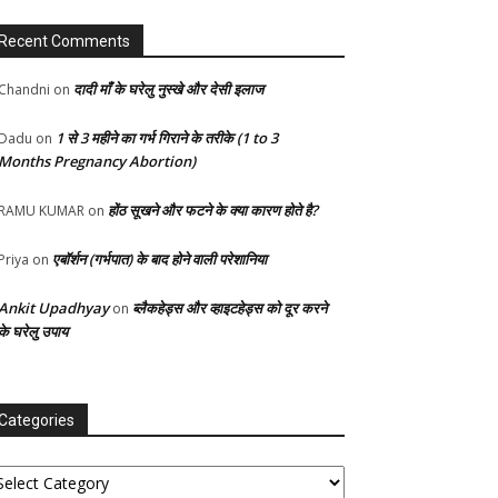
Recent Comments
दादी माँ के घरेलु नुस्खे और देसी इलाज
Chandni
on
1 से 3 महीने का गर्भ गिराने के तरीके (1 to 3
Dadu
on
Months Pregnancy Abortion)
होंठ सूखने और फटने के क्या कारण होते है?
RAMU KUMAR
on
एबॉर्शन (गर्भपात) के बाद होने वाली परेशानिया
Priya
on
Ankit Upadhyay
ब्लैकहेड्स और व्हाइटहेड्स को दूर करने
on
के घरेलु उपाय
Categories
tegories