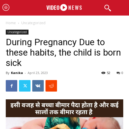
VIDEO
NEWS
Home
Uncategorized
Uncategorized
During Pregnancy Due to
these habits, the child is born
sick
By
Kanika
-
April 23, 2023
52
0