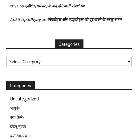
एबॉर्शन (गर्भपात) के बाद होने वाली परेशानिया
Priya
on
Ankit Upadhyay
ब्लैकहेड्स और व्हाइटहेड्स को दूर करने के घरेलु उपाय
on
Categories
Categories
Categories
Uncategorized
आयुर्वेद
क्या कैसे?
घरेलू नुस्खे
ज्योतिष-पंचांग