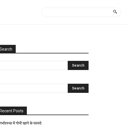
Search
Categories
Uncategorized
आयुर्वेद
क्या
कैसे?
घरेलू
नुस्खे
Recent Posts
ज्योतिष-
पंचांग
गर्भावस्था में गोभी खाने के फायदे