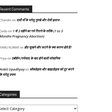
Recent Comments
दादी माँ के घरेलु नुस्खे और देसी इलाज
Chandni
on
1 से 3 महीने का गर्भ गिराने के तरीके (1 to 3
Dadu
on
Months Pregnancy Abortion)
होंठ सूखने और फटने के क्या कारण होते है?
RAMU KUMAR
on
एबॉर्शन (गर्भपात) के बाद होने वाली परेशानिया
Priya
on
Ankit Upadhyay
ब्लैकहेड्स और व्हाइटहेड्स को दूर करने
on
के घरेलु उपाय
Categories
tegories