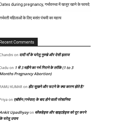
रेसिपी
Dates during pregnancy, गर्भावस्था में खजूर खाने के फायदे
स्वास्थ्य
गर्भवती महिलाओं के लिए बसंत पंचमी का महत्व
होम-
गार्डन
Recent Comments
दादी माँ के घरेलु नुस्खे और देसी इलाज
Chandni
on
1 से 3 महीने का गर्भ गिराने के तरीके (1 to 3
Dadu
on
Months Pregnancy Abortion)
होंठ सूखने और फटने के क्या कारण होते है?
RAMU KUMAR
on
एबॉर्शन (गर्भपात) के बाद होने वाली परेशानिया
Priya
on
Ankit Upadhyay
ब्लैकहेड्स और व्हाइटहेड्स को दूर करने
on
के घरेलु उपाय