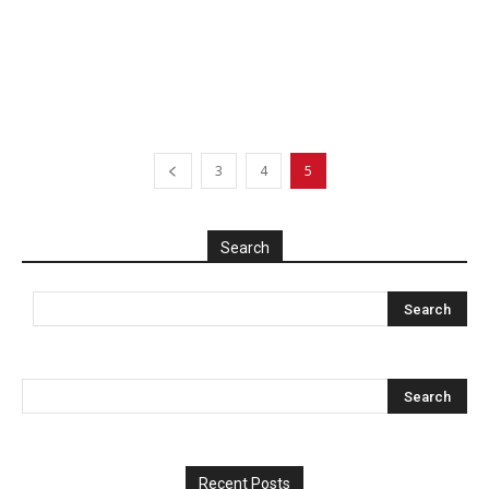
3
4
5
Search
Recent Posts