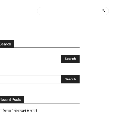
Search
Categories
Uncategorized
आयुर्वेद
क्या
कैसे?
घरेलू
नुस्खे
Recent Posts
ज्योतिष-
पंचांग
गर्भावस्था में गोभी खाने के फायदे