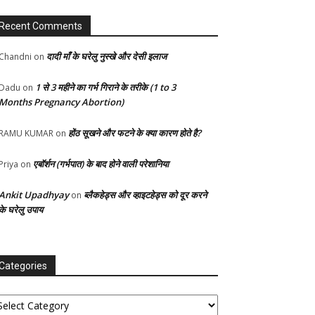
Recent Comments
दादी माँ के घरेलु नुस्खे और देसी इलाज
Chandni
on
1 से 3 महीने का गर्भ गिराने के तरीके (1 to 3
Dadu
on
Months Pregnancy Abortion)
होंठ सूखने और फटने के क्या कारण होते है?
RAMU KUMAR
on
एबॉर्शन (गर्भपात) के बाद होने वाली परेशानिया
Priya
on
Ankit Upadhyay
ब्लैकहेड्स और व्हाइटहेड्स को दूर करने
on
के घरेलु उपाय
Categories
tegories