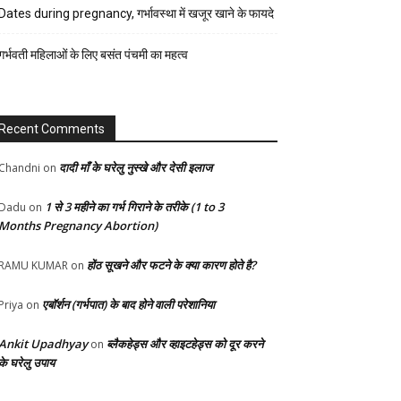
रेसिपी
Dates during pregnancy, गर्भावस्था में खजूर खाने के फायदे
स्वास्थ्य
गर्भवती महिलाओं के लिए बसंत पंचमी का महत्व
होम-
गार्डन
Recent Comments
दादी माँ के घरेलु नुस्खे और देसी इलाज
Chandni
on
1 से 3 महीने का गर्भ गिराने के तरीके (1 to 3
Dadu
on
Months Pregnancy Abortion)
होंठ सूखने और फटने के क्या कारण होते है?
RAMU KUMAR
on
एबॉर्शन (गर्भपात) के बाद होने वाली परेशानिया
Priya
on
Ankit Upadhyay
ब्लैकहेड्स और व्हाइटहेड्स को दूर करने
on
के घरेलु उपाय