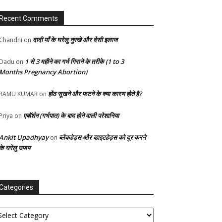
Recent Comments
दादी माँ के घरेलु नुस्खे और देसी इलाज
Chandni
on
1 से 3 महीने का गर्भ गिराने के तरीके (1 to 3
Dadu
on
Months Pregnancy Abortion)
होंठ सूखने और फटने के क्या कारण होते है?
RAMU KUMAR
on
एबॉर्शन (गर्भपात) के बाद होने वाली परेशानिया
Priya
on
Ankit Upadhyay
ब्लैकहेड्स और व्हाइटहेड्स को दूर करने
on
के घरेलु उपाय
Categories
tegories