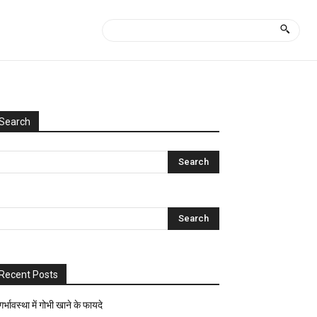
Search
Categories
Uncategorized
आयुर्वेद
क्या
कैसे?
घरेलू
नुस्खे
Recent Posts
ज्योतिष-
पंचांग
गर्भावस्था में गोभी खाने के फायदे