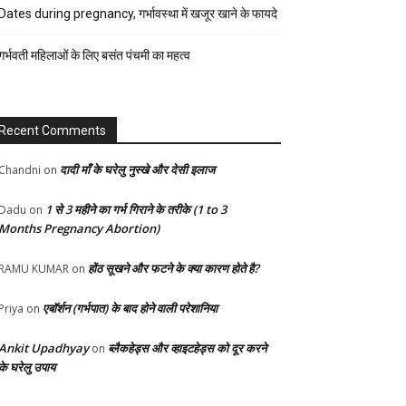
रेसिपी
Dates during pregnancy, गर्भावस्था में खजूर खाने के फायदे
स्वास्थ्य
गर्भवती महिलाओं के लिए बसंत पंचमी का महत्व
होम-
गार्डन
Recent Comments
दादी माँ के घरेलु नुस्खे और देसी इलाज
Chandni
on
1 से 3 महीने का गर्भ गिराने के तरीके (1 to 3
Dadu
on
Months Pregnancy Abortion)
होंठ सूखने और फटने के क्या कारण होते है?
RAMU KUMAR
on
एबॉर्शन (गर्भपात) के बाद होने वाली परेशानिया
Priya
on
Ankit Upadhyay
ब्लैकहेड्स और व्हाइटहेड्स को दूर करने
on
के घरेलु उपाय