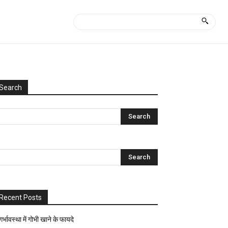
Search
Categories
Uncategorized
आयुर्वेद
क्या
कैसे?
घरेलू
नुस्खे
Recent Posts
ज्योतिष-
पंचांग
गर्भावस्था में गोभी खाने के फायदे