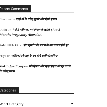
Recent Comments
दादी माँ के घरेलु नुस्खे और देसी इलाज
Chandni
on
1 से 3 महीने का गर्भ गिराने के तरीके (1 to 3
Dadu
on
Months Pregnancy Abortion)
होंठ सूखने और फटने के क्या कारण होते है?
RAMU KUMAR
on
एबॉर्शन (गर्भपात) के बाद होने वाली परेशानिया
Priya
on
Ankit Upadhyay
ब्लैकहेड्स और व्हाइटहेड्स को दूर करने
on
के घरेलु उपाय
Categories
tegories