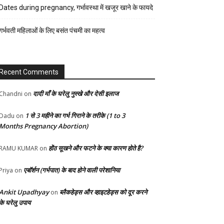
रेसिपी
Dates during pregnancy, गर्भावस्था में खजूर खाने के फायदे
स्वास्थ्य
गर्भवती महिलाओं के लिए बसंत पंचमी का महत्व
होम-
गार्डन
Recent Comments
दादी माँ के घरेलु नुस्खे और देसी इलाज
Chandni
on
1 से 3 महीने का गर्भ गिराने के तरीके (1 to 3
Dadu
on
Months Pregnancy Abortion)
होंठ सूखने और फटने के क्या कारण होते है?
RAMU KUMAR
on
एबॉर्शन (गर्भपात) के बाद होने वाली परेशानिया
Priya
on
Ankit Upadhyay
ब्लैकहेड्स और व्हाइटहेड्स को दूर करने
on
के घरेलु उपाय