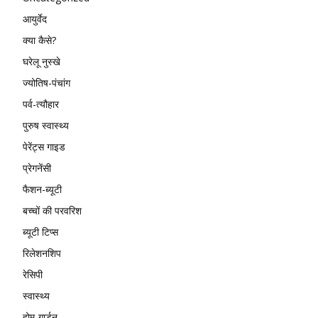
आयुर्वेद
क्या कैसे?
घरेलू नुस्खे
ज्योतिष-पंचांग
पर्व-त्यौहार
पुरुष स्वास्थ्य
पेरेंट्स गाइड
प्रेगनेंसी
फैशन-ब्यूटी
बच्चों की परवरिश
ब्यूटी टिप्स
रिलेशनशिप
रेसिपी
स्वास्थ्य
होम-गार्डन