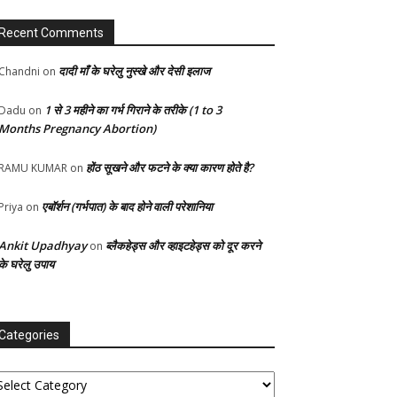
Recent Comments
दादी माँ के घरेलु नुस्खे और देसी इलाज
Chandni
on
1 से 3 महीने का गर्भ गिराने के तरीके (1 to 3
Dadu
on
Months Pregnancy Abortion)
होंठ सूखने और फटने के क्या कारण होते है?
RAMU KUMAR
on
एबॉर्शन (गर्भपात) के बाद होने वाली परेशानिया
Priya
on
Ankit Upadhyay
ब्लैकहेड्स और व्हाइटहेड्स को दूर करने
on
के घरेलु उपाय
Categories
tegories