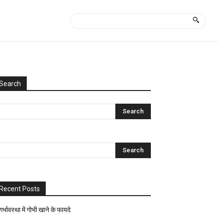
Search
Categories
Uncategorized
आयुर्वेद
क्या
कैसे?
घरेलू
नुस्खे
Recent Posts
ज्योतिष-
पंचांग
गर्भावस्था में गोभी खाने के फायदे