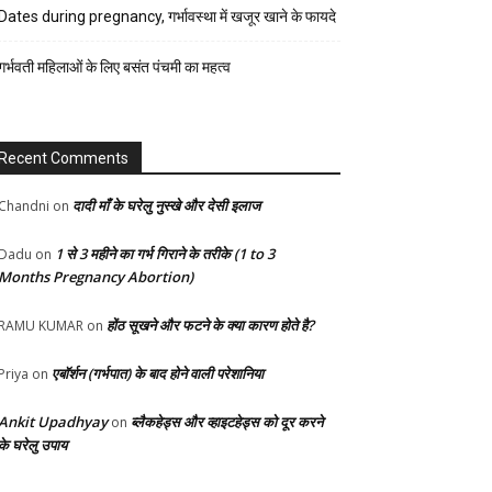
रेसिपी
Dates during pregnancy, गर्भावस्था में खजूर खाने के फायदे
स्वास्थ्य
गर्भवती महिलाओं के लिए बसंत पंचमी का महत्व
होम-
गार्डन
Recent Comments
दादी माँ के घरेलु नुस्खे और देसी इलाज
Chandni
on
1 से 3 महीने का गर्भ गिराने के तरीके (1 to 3
Dadu
on
Months Pregnancy Abortion)
होंठ सूखने और फटने के क्या कारण होते है?
RAMU KUMAR
on
एबॉर्शन (गर्भपात) के बाद होने वाली परेशानिया
Priya
on
Ankit Upadhyay
ब्लैकहेड्स और व्हाइटहेड्स को दूर करने
on
के घरेलु उपाय