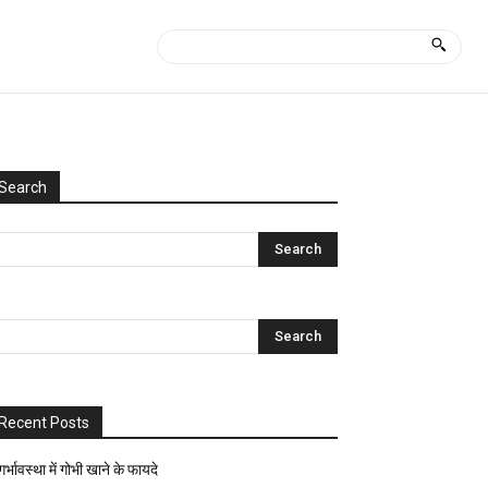
Search
Categories
Uncategorized
आयुर्वेद
क्या
कैसे?
घरेलू
नुस्खे
Recent Posts
ज्योतिष-
पंचांग
गर्भावस्था में गोभी खाने के फायदे