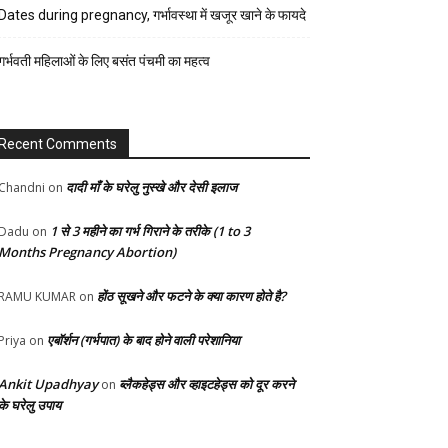
रेसिपी
Dates during pregnancy, गर्भावस्था में खजूर खाने के फायदे
स्वास्थ्य
गर्भवती महिलाओं के लिए बसंत पंचमी का महत्व
होम-
गार्डन
Recent Comments
दादी माँ के घरेलु नुस्खे और देसी इलाज
Chandni
on
1 से 3 महीने का गर्भ गिराने के तरीके (1 to 3
Dadu
on
Months Pregnancy Abortion)
होंठ सूखने और फटने के क्या कारण होते है?
RAMU KUMAR
on
एबॉर्शन (गर्भपात) के बाद होने वाली परेशानिया
Priya
on
Ankit Upadhyay
ब्लैकहेड्स और व्हाइटहेड्स को दूर करने
on
के घरेलु उपाय