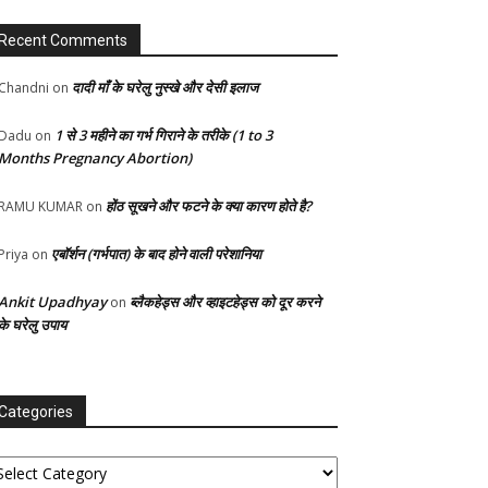
Recent Comments
दादी माँ के घरेलु नुस्खे और देसी इलाज
Chandni
on
1 से 3 महीने का गर्भ गिराने के तरीके (1 to 3
Dadu
on
Months Pregnancy Abortion)
होंठ सूखने और फटने के क्या कारण होते है?
RAMU KUMAR
on
एबॉर्शन (गर्भपात) के बाद होने वाली परेशानिया
Priya
on
Ankit Upadhyay
ब्लैकहेड्स और व्हाइटहेड्स को दूर करने
on
के घरेलु उपाय
Categories
tegories