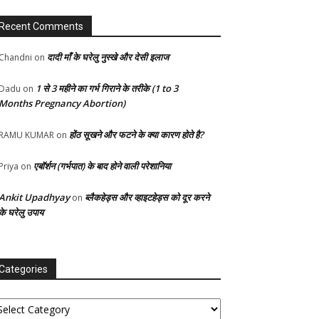
Recent Comments
दादी माँ के घरेलु नुस्खे और देसी इलाज
Chandni
on
1 से 3 महीने का गर्भ गिराने के तरीके (1 to 3
Dadu
on
Months Pregnancy Abortion)
होंठ सूखने और फटने के क्या कारण होते है?
RAMU KUMAR
on
एबॉर्शन (गर्भपात) के बाद होने वाली परेशानिया
Priya
on
Ankit Upadhyay
ब्लैकहेड्स और व्हाइटहेड्स को दूर करने
on
के घरेलु उपाय
Categories
tegories