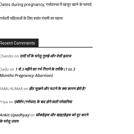
रेसिपी
Dates during pregnancy, गर्भावस्था में खजूर खाने के फायदे
स्वास्थ्य
गर्भवती महिलाओं के लिए बसंत पंचमी का महत्व
होम-
गार्डन
Recent Comments
दादी माँ के घरेलु नुस्खे और देसी इलाज
Chandni
on
1 से 3 महीने का गर्भ गिराने के तरीके (1 to 3
Dadu
on
Months Pregnancy Abortion)
होंठ सूखने और फटने के क्या कारण होते है?
RAMU KUMAR
on
एबॉर्शन (गर्भपात) के बाद होने वाली परेशानिया
Priya
on
Ankit Upadhyay
ब्लैकहेड्स और व्हाइटहेड्स को दूर करने
on
के घरेलु उपाय