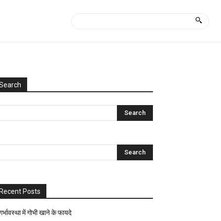
Search
Categories
Uncategorized
आयुर्वेद
क्या
कैसे?
घरेलू
नुस्खे
Recent Posts
ज्योतिष-
पंचांग
गर्भावस्था में गोभी खाने के फायदे