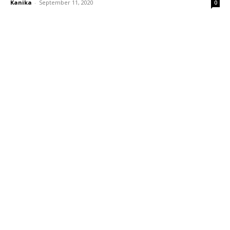
Kanika
-
September 11, 2020
0