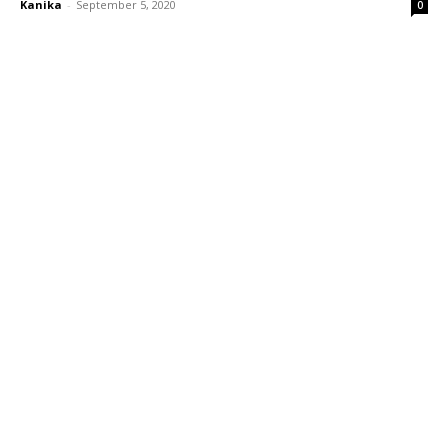
Kanika
-
September 5, 2020
0