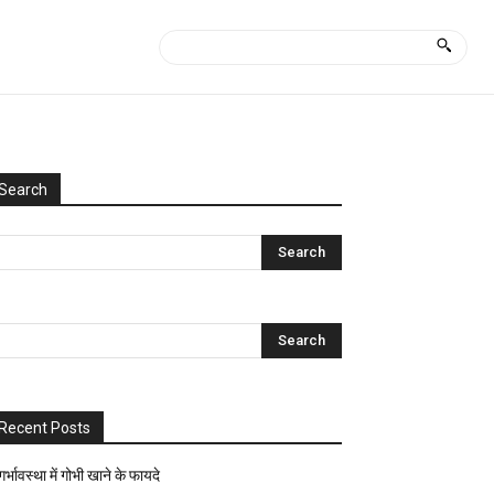
Search
Categories
Uncategorized
आयुर्वेद
क्या
कैसे?
घरेलू
नुस्खे
Recent Posts
ज्योतिष-
पंचांग
गर्भावस्था में गोभी खाने के फायदे