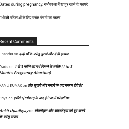
रेसिपी
Dates during pregnancy, गर्भावस्था में खजूर खाने के फायदे
स्वास्थ्य
गर्भवती महिलाओं के लिए बसंत पंचमी का महत्व
होम-
गार्डन
Recent Comments
दादी माँ के घरेलु नुस्खे और देसी इलाज
Chandni
on
1 से 3 महीने का गर्भ गिराने के तरीके (1 to 3
Dadu
on
Months Pregnancy Abortion)
होंठ सूखने और फटने के क्या कारण होते है?
RAMU KUMAR
on
एबॉर्शन (गर्भपात) के बाद होने वाली परेशानिया
Priya
on
Ankit Upadhyay
ब्लैकहेड्स और व्हाइटहेड्स को दूर करने
on
के घरेलु उपाय