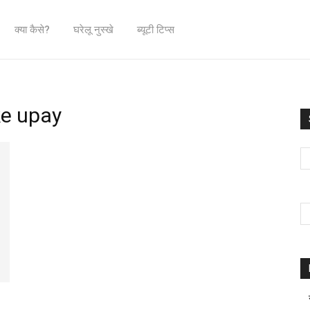
क्या कैसे?
घरेलू नुस्खे
ब्यूटी टिप्स
ke upay