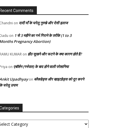
Recent Comments
दादी माँ के घरेलु नुस्खे और देसी इलाज
Chandni
on
1 से 3 महीने का गर्भ गिराने के तरीके (1 to 3
Dadu
on
Months Pregnancy Abortion)
होंठ सूखने और फटने के क्या कारण होते है?
RAMU KUMAR
on
एबॉर्शन (गर्भपात) के बाद होने वाली परेशानिया
Priya
on
Ankit Upadhyay
ब्लैकहेड्स और व्हाइटहेड्स को दूर करने
on
के घरेलु उपाय
Categories
tegories