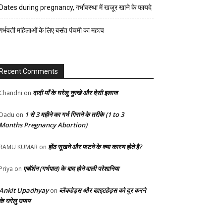
रेसिपी
Dates during pregnancy, गर्भावस्था में खजूर खाने के फायदे
स्वास्थ्य
गर्भवती महिलाओं के लिए बसंत पंचमी का महत्व
होम-
गार्डन
Recent Comments
दादी माँ के घरेलु नुस्खे और देसी इलाज
Chandni
on
1 से 3 महीने का गर्भ गिराने के तरीके (1 to 3
Dadu
on
Months Pregnancy Abortion)
होंठ सूखने और फटने के क्या कारण होते है?
RAMU KUMAR
on
एबॉर्शन (गर्भपात) के बाद होने वाली परेशानिया
Priya
on
Ankit Upadhyay
ब्लैकहेड्स और व्हाइटहेड्स को दूर करने
on
के घरेलु उपाय