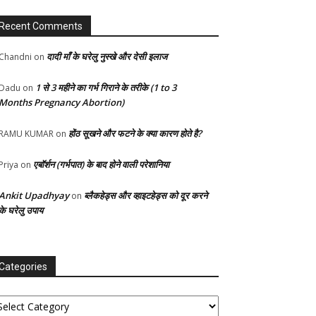
Recent Comments
दादी माँ के घरेलु नुस्खे और देसी इलाज
Chandni
on
1 से 3 महीने का गर्भ गिराने के तरीके (1 to 3
Dadu
on
Months Pregnancy Abortion)
होंठ सूखने और फटने के क्या कारण होते है?
RAMU KUMAR
on
एबॉर्शन (गर्भपात) के बाद होने वाली परेशानिया
Priya
on
Ankit Upadhyay
ब्लैकहेड्स और व्हाइटहेड्स को दूर करने
on
के घरेलु उपाय
Categories
tegories