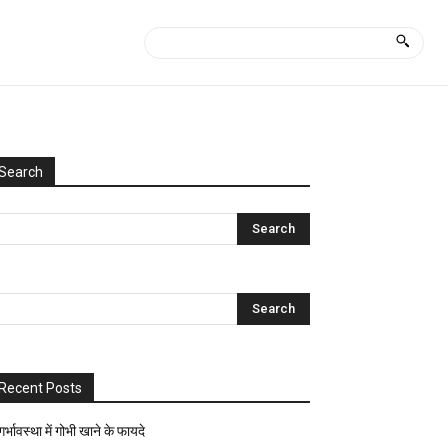
Search
Categories
Uncategorized
आयुर्वेद
क्या
कैसे?
घरेलू
नुस्खे
Recent Posts
ज्योतिष-
पंचांग
गर्भावस्था में गोभी खाने के फायदे