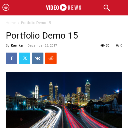
VIDEO
NEWS
Home
Portfolio Demo 15
Portfolio Demo 15
By
Kanika
-
December 26, 2017
30
0