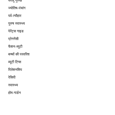
घरेलू नुस्खे
ज्योतिष-पंचांग
पर्व-त्यौहार
पुरुष स्वास्थ्य
पेरेंट्स गाइड
प्रेगनेंसी
फैशन-ब्यूटी
बच्चों की परवरिश
ब्यूटी टिप्स
रिलेशनशिप
रेसिपी
स्वास्थ्य
होम-गार्डन