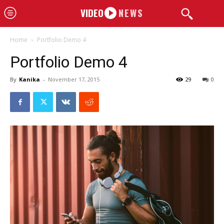
VIDEO
NEWS
Home
Portfolio Demo 4
Portfolio Demo 4
By
Kanika
-
November 17, 2015
29
0