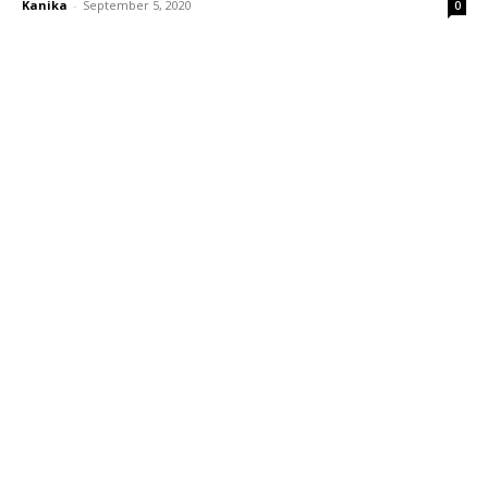
Kanika
-
September 5, 2020
0