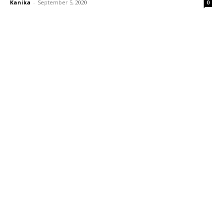
Kanika
-
September 5, 2020
0