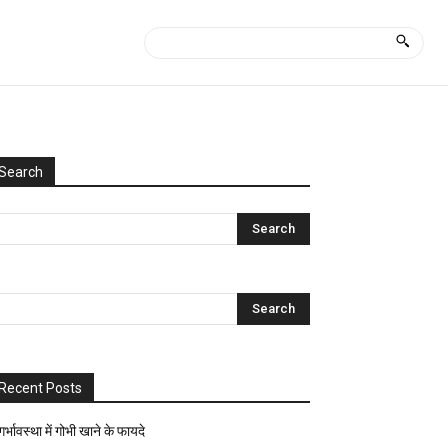
Search
Categories
Uncategorized
आयुर्वेद
क्या
कैसे?
घरेलू
नुस्खे
Recent Posts
ज्योतिष-
पंचांग
गर्भावस्था में गोभी खाने के फायदे