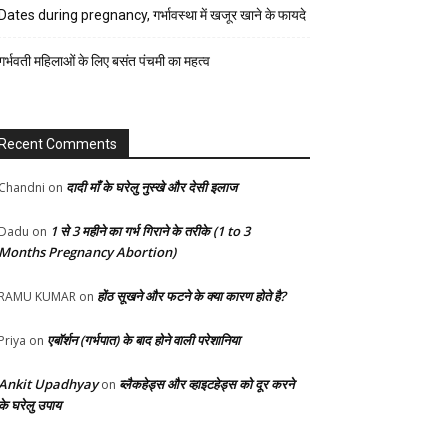
रेसिपी
Dates during pregnancy, गर्भावस्था में खजूर खाने के फायदे
स्वास्थ्य
गर्भवती महिलाओं के लिए बसंत पंचमी का महत्व
होम-
गार्डन
Recent Comments
दादी माँ के घरेलु नुस्खे और देसी इलाज
Chandni
on
1 से 3 महीने का गर्भ गिराने के तरीके (1 to 3
Dadu
on
Months Pregnancy Abortion)
होंठ सूखने और फटने के क्या कारण होते है?
RAMU KUMAR
on
एबॉर्शन (गर्भपात) के बाद होने वाली परेशानिया
Priya
on
Ankit Upadhyay
ब्लैकहेड्स और व्हाइटहेड्स को दूर करने
on
के घरेलु उपाय