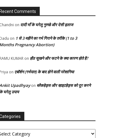
Recent Comments
दादी माँ के घरेलु नुस्खे और देसी इलाज
Chandni
on
1 से 3 महीने का गर्भ गिराने के तरीके (1 to 3
Dadu
on
Months Pregnancy Abortion)
होंठ सूखने और फटने के क्या कारण होते है?
RAMU KUMAR
on
एबॉर्शन (गर्भपात) के बाद होने वाली परेशानिया
Priya
on
Ankit Upadhyay
ब्लैकहेड्स और व्हाइटहेड्स को दूर करने
on
के घरेलु उपाय
Categories
tegories