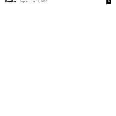
Kanika
-
September 12, 2020
0