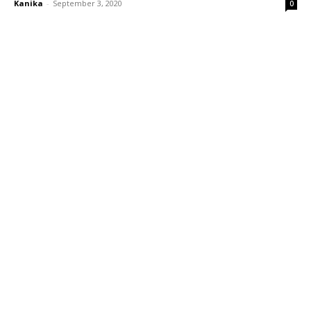
Kanika
-
September 3, 2020
0