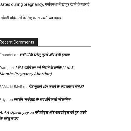
रेसिपी
Dates during pregnancy, गर्भावस्था में खजूर खाने के फायदे
स्वास्थ्य
गर्भवती महिलाओं के लिए बसंत पंचमी का महत्व
होम-
गार्डन
Recent Comments
दादी माँ के घरेलु नुस्खे और देसी इलाज
Chandni
on
1 से 3 महीने का गर्भ गिराने के तरीके (1 to 3
Dadu
on
Months Pregnancy Abortion)
होंठ सूखने और फटने के क्या कारण होते है?
RAMU KUMAR
on
एबॉर्शन (गर्भपात) के बाद होने वाली परेशानिया
Priya
on
Ankit Upadhyay
ब्लैकहेड्स और व्हाइटहेड्स को दूर करने
on
के घरेलु उपाय