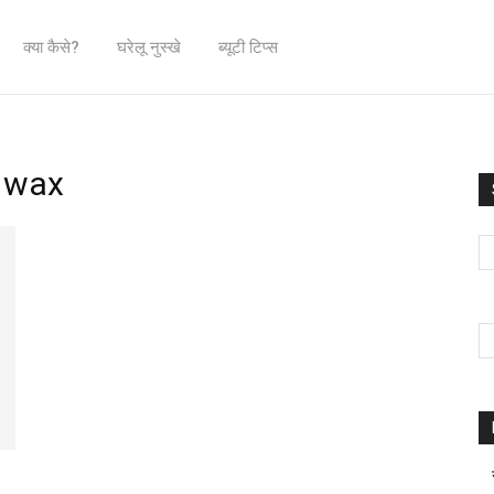
क्या कैसे?
घरेलू नुस्खे
ब्यूटी टिप्स
r wax