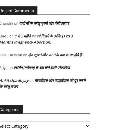
Recent Comments
दादी माँ के घरेलु नुस्खे और देसी इलाज
Chandni
on
1 से 3 महीने का गर्भ गिराने के तरीके (1 to 3
Dadu
on
Months Pregnancy Abortion)
होंठ सूखने और फटने के क्या कारण होते है?
RAMU KUMAR
on
एबॉर्शन (गर्भपात) के बाद होने वाली परेशानिया
Priya
on
Ankit Upadhyay
ब्लैकहेड्स और व्हाइटहेड्स को दूर करने
on
के घरेलु उपाय
Categories
tegories