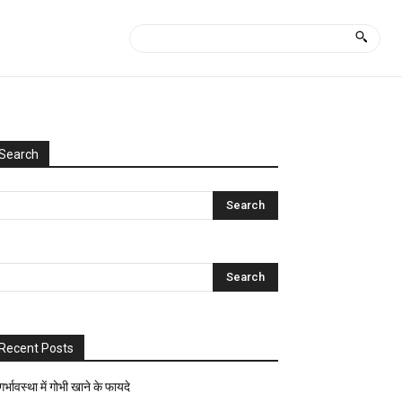
Search
Categories
Uncategorized
आयुर्वेद
क्या
कैसे?
घरेलू
नुस्खे
Recent Posts
ज्योतिष-
पंचांग
गर्भावस्था में गोभी खाने के फायदे