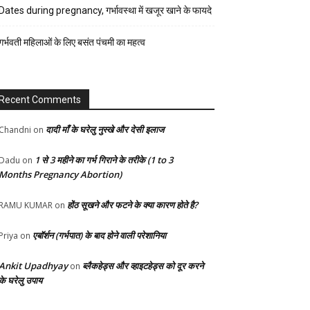
रेसिपी
Dates during pregnancy, गर्भावस्था में खजूर खाने के फायदे
स्वास्थ्य
गर्भवती महिलाओं के लिए बसंत पंचमी का महत्व
होम-
गार्डन
Recent Comments
दादी माँ के घरेलु नुस्खे और देसी इलाज
Chandni
on
1 से 3 महीने का गर्भ गिराने के तरीके (1 to 3
Dadu
on
Months Pregnancy Abortion)
होंठ सूखने और फटने के क्या कारण होते है?
RAMU KUMAR
on
एबॉर्शन (गर्भपात) के बाद होने वाली परेशानिया
Priya
on
Ankit Upadhyay
ब्लैकहेड्स और व्हाइटहेड्स को दूर करने
on
के घरेलु उपाय