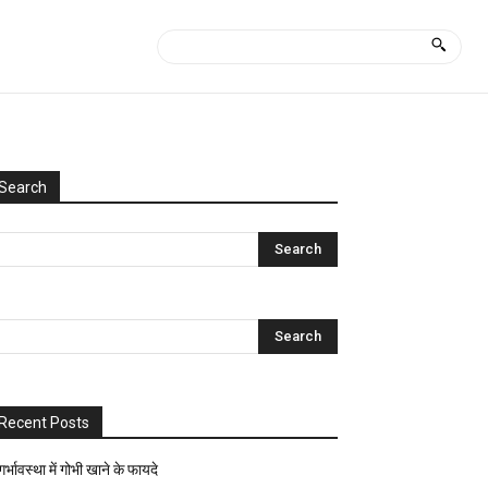
Search
Categories
Uncategorized
आयुर्वेद
क्या
कैसे?
घरेलू
नुस्खे
Recent Posts
ज्योतिष-
पंचांग
गर्भावस्था में गोभी खाने के फायदे