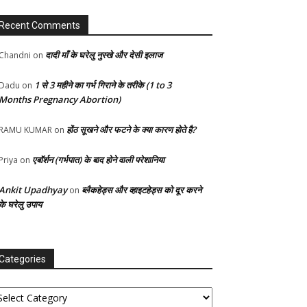
Recent Comments
दादी माँ के घरेलु नुस्खे और देसी इलाज
Chandni
on
1 से 3 महीने का गर्भ गिराने के तरीके (1 to 3
Dadu
on
Months Pregnancy Abortion)
होंठ सूखने और फटने के क्या कारण होते है?
RAMU KUMAR
on
एबॉर्शन (गर्भपात) के बाद होने वाली परेशानिया
Priya
on
Ankit Upadhyay
ब्लैकहेड्स और व्हाइटहेड्स को दूर करने
on
के घरेलु उपाय
Categories
tegories