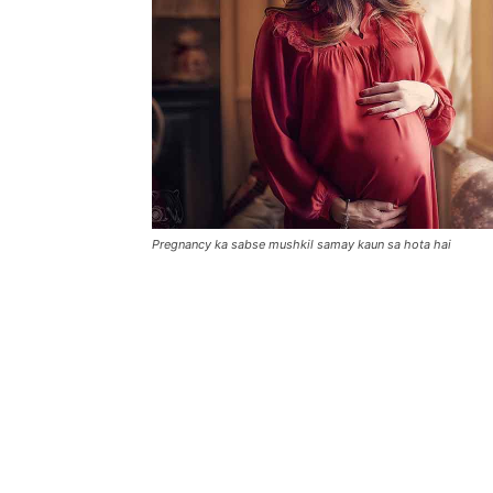
Pregnancy ka sabse mushkil samay kaun sa hota hai