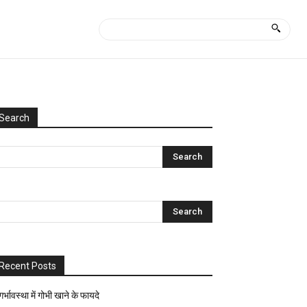
Search
Categories
Uncategorized
आयुर्वेद
क्या
कैसे?
घरेलू
नुस्खे
Recent Posts
ज्योतिष-
पंचांग
गर्भावस्था में गोभी खाने के फायदे