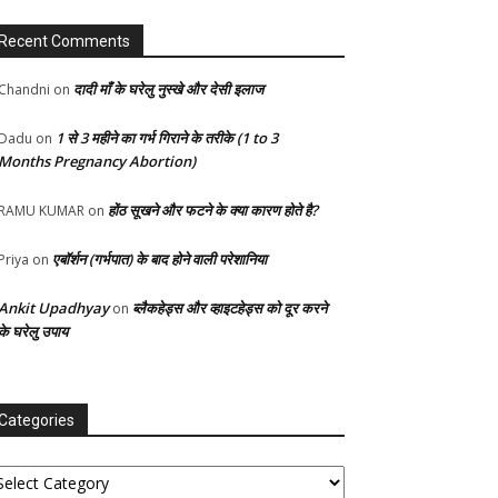
Recent Comments
दादी माँ के घरेलु नुस्खे और देसी इलाज
Chandni
on
1 से 3 महीने का गर्भ गिराने के तरीके (1 to 3
Dadu
on
Months Pregnancy Abortion)
होंठ सूखने और फटने के क्या कारण होते है?
RAMU KUMAR
on
एबॉर्शन (गर्भपात) के बाद होने वाली परेशानिया
Priya
on
Ankit Upadhyay
ब्लैकहेड्स और व्हाइटहेड्स को दूर करने
on
के घरेलु उपाय
Categories
tegories