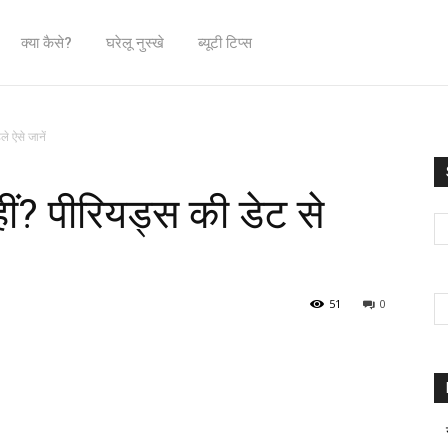
क्या कैसे?
घरेलू नुस्खे
ब्यूटी टिप्स
ले ऐसे जानें
नहीं? पीरियड्स की डेट से
51
0