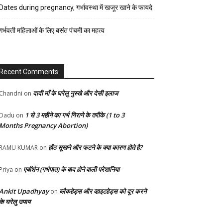
रेसिपी
Dates during pregnancy, गर्भावस्था में खजूर खाने के फायदे
स्वास्थ्य
गर्भवती महिलाओं के लिए बसंत पंचमी का महत्व
होम-
गार्डन
Recent Comments
दादी माँ के घरेलु नुस्खे और देसी इलाज
Chandni
on
1 से 3 महीने का गर्भ गिराने के तरीके (1 to 3
Dadu
on
Months Pregnancy Abortion)
होंठ सूखने और फटने के क्या कारण होते है?
RAMU KUMAR
on
एबॉर्शन (गर्भपात) के बाद होने वाली परेशानिया
Priya
on
Ankit Upadhyay
ब्लैकहेड्स और व्हाइटहेड्स को दूर करने
on
के घरेलु उपाय