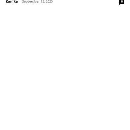
Kanika
-
September 15, 2020
0