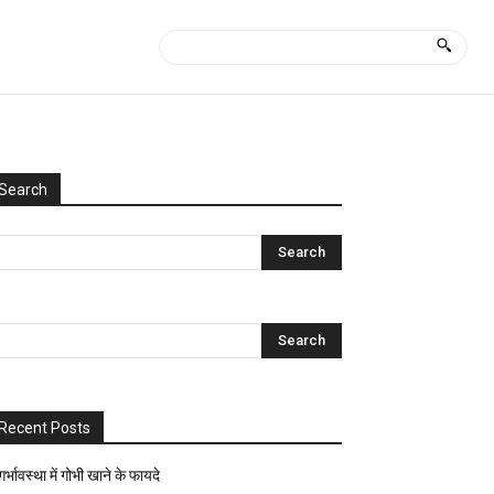
Search
Categories
Uncategorized
आयुर्वेद
क्या
कैसे?
घरेलू
नुस्खे
Recent Posts
ज्योतिष-
पंचांग
गर्भावस्था में गोभी खाने के फायदे