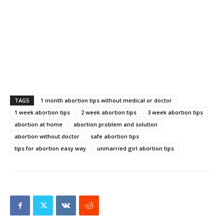
TAGS
1 month abortion tips without medical or doctor
1 week abortion tips
2 week abortion tips
3 week abortion tips
abortion at home
abortion problem and solution
abortion without doctor
safe abortion tips
tips for abortion easy way
unmarried girl abortion tips