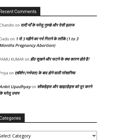
Recent Comments
दादी माँ के घरेलु नुस्खे और देसी इलाज
Chandni
on
1 से 3 महीने का गर्भ गिराने के तरीके (1 to 3
Dadu
on
Months Pregnancy Abortion)
होंठ सूखने और फटने के क्या कारण होते है?
RAMU KUMAR
on
एबॉर्शन (गर्भपात) के बाद होने वाली परेशानिया
Priya
on
Ankit Upadhyay
ब्लैकहेड्स और व्हाइटहेड्स को दूर करने
on
के घरेलु उपाय
Categories
tegories