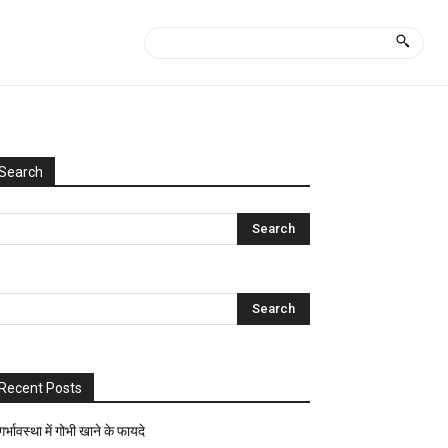
Search
Categories
Uncategorized
आयुर्वेद
क्या
कैसे?
घरेलू
नुस्खे
Recent Posts
ज्योतिष-
पंचांग
गर्भावस्था में गोभी खाने के फायदे