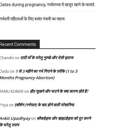
रेसिपी
Dates during pregnancy, गर्भावस्था में खजूर खाने के फायदे
स्वास्थ्य
गर्भवती महिलाओं के लिए बसंत पंचमी का महत्व
होम-
गार्डन
Recent Comments
दादी माँ के घरेलु नुस्खे और देसी इलाज
Chandni
on
1 से 3 महीने का गर्भ गिराने के तरीके (1 to 3
Dadu
on
Months Pregnancy Abortion)
होंठ सूखने और फटने के क्या कारण होते है?
RAMU KUMAR
on
एबॉर्शन (गर्भपात) के बाद होने वाली परेशानिया
Priya
on
Ankit Upadhyay
ब्लैकहेड्स और व्हाइटहेड्स को दूर करने
on
के घरेलु उपाय