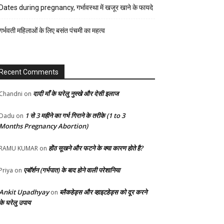
रेसिपी
Dates during pregnancy, गर्भावस्था में खजूर खाने के फायदे
स्वास्थ्य
गर्भवती महिलाओं के लिए बसंत पंचमी का महत्व
होम-
गार्डन
Recent Comments
दादी माँ के घरेलु नुस्खे और देसी इलाज
Chandni
on
1 से 3 महीने का गर्भ गिराने के तरीके (1 to 3
Dadu
on
Months Pregnancy Abortion)
होंठ सूखने और फटने के क्या कारण होते है?
RAMU KUMAR
on
एबॉर्शन (गर्भपात) के बाद होने वाली परेशानिया
Priya
on
Ankit Upadhyay
ब्लैकहेड्स और व्हाइटहेड्स को दूर करने
on
के घरेलु उपाय