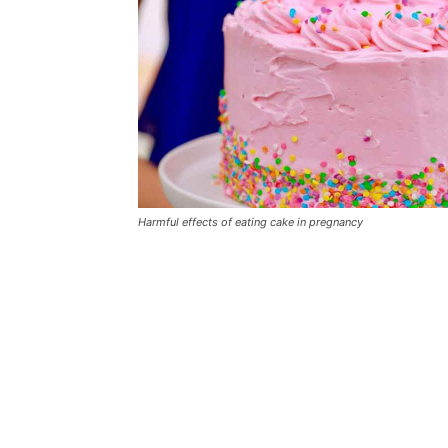
Harmful effects of eating cake in pregnancy