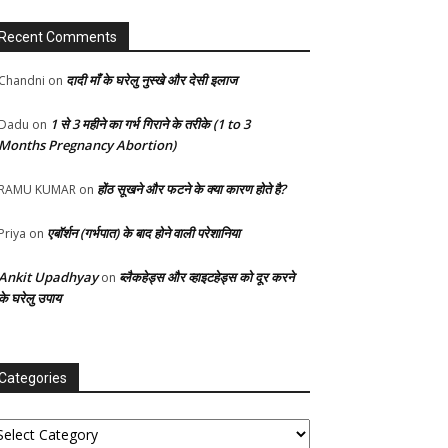
Recent Comments
दादी माँ के घरेलु नुस्खे और देसी इलाज
Chandni
on
1 से 3 महीने का गर्भ गिराने के तरीके (1 to 3
Dadu
on
Months Pregnancy Abortion)
होंठ सूखने और फटने के क्या कारण होते है?
RAMU KUMAR
on
एबॉर्शन (गर्भपात) के बाद होने वाली परेशानिया
Priya
on
Ankit Upadhyay
ब्लैकहेड्स और व्हाइटहेड्स को दूर करने
on
के घरेलु उपाय
Categories
tegories