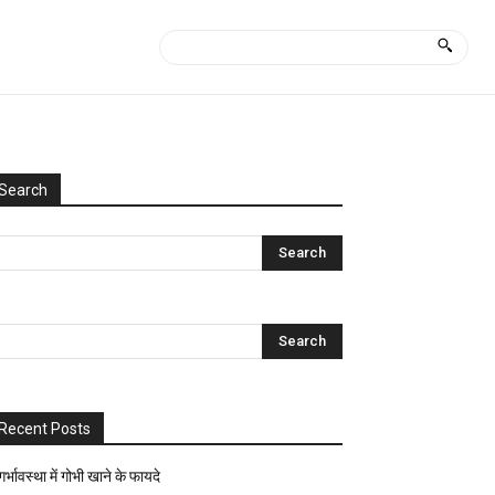
Search
Categories
Uncategorized
आयुर्वेद
क्या
कैसे?
घरेलू
नुस्खे
Recent Posts
ज्योतिष-
पंचांग
गर्भावस्था में गोभी खाने के फायदे