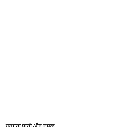
गुनगुना पानी और नमक