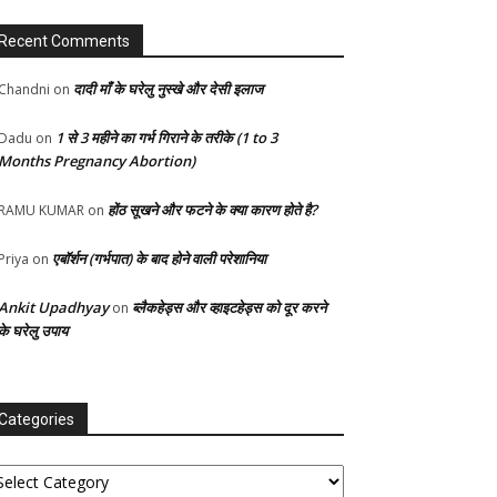
Recent Comments
दादी माँ के घरेलु नुस्खे और देसी इलाज
Chandni
on
1 से 3 महीने का गर्भ गिराने के तरीके (1 to 3
Dadu
on
Months Pregnancy Abortion)
होंठ सूखने और फटने के क्या कारण होते है?
RAMU KUMAR
on
एबॉर्शन (गर्भपात) के बाद होने वाली परेशानिया
Priya
on
Ankit Upadhyay
ब्लैकहेड्स और व्हाइटहेड्स को दूर करने
on
के घरेलु उपाय
Categories
tegories