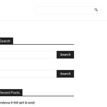
Search
Categories
Uncategorized
आयुर्वेद
क्या
कैसे?
घरेलू
नुस्खे
Recent Posts
ज्योतिष-
पंचांग
गर्भावस्था में गोभी खाने के फायदे